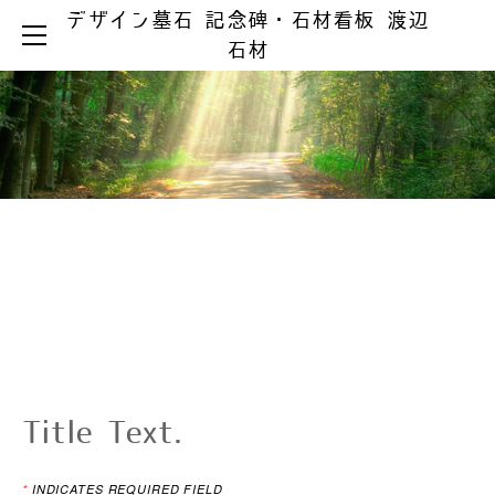
デザイン墓石 記念碑・石材看板 渡辺
HOME
石材
お墓ができるまで
お墓のリフォーム
お墓の知識
お手入れとマナー
リフォーム事例集
墓じまい
製品ラインアップ
器具の取替え
納骨の仕方
デザイン墓石
文字の色入れ
会社案内
メジ補修・積替え
和型墓石
霊園情報
洋型・和洋型墓石
クリーニング
お問い合わせ
お問い合わせ（字彫り）
スタッフブログ
記念碑
外 柵
彫刻・石材看板
墓 誌
Title Text.
*
INDICATES REQUIRED FIELD