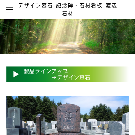
デザイン墓石 記念碑・石材看板 渡辺
HOME
石材
お墓ができるまで
お墓の知識
お手入れとマナー
製品ラインアップ
デザイン墓石
和型墓石
洋型・和洋型墓石
記念碑
彫刻・石材看板
お墓のリフォーム
リフォーム事例集
墓じまい
器具の取替え
納骨の仕方