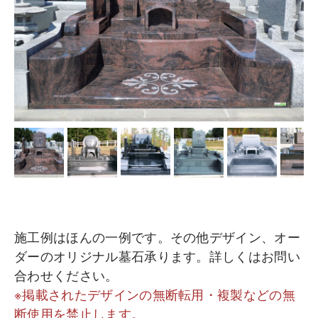
文字の色入れ
会社案内
メジ補修・積替え
霊園情報
クリーニング
お問い合わせ
お問い合わせ（字彫り）
スタッフブログ
外 柵
墓 誌
施工例はほんの一例です。その他デザイン、オー
ダーのオリジナル墓石承ります。詳しくはお問い
合わせください。
※掲載されたデザインの無断転用・複製などの無
断使用を禁止します。