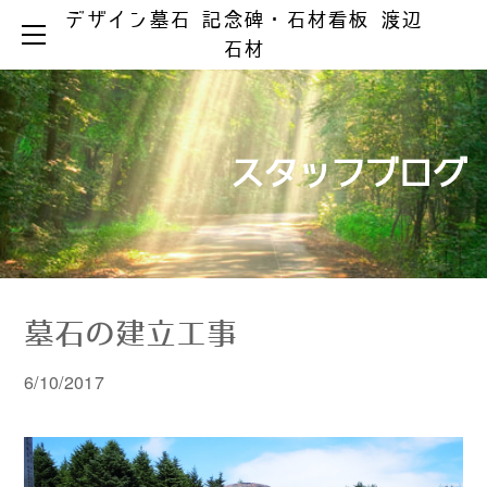
デザイン墓石 記念碑・石材看板 渡辺
HOME
石材
お墓ができるまで
お墓のリフォーム
お墓の知識
お手入れとマナー
リフォーム事例集
墓じまい
スタッフブログ
製品ラインアップ
器具の取替え
納骨の仕方
デザイン墓石
文字の色入れ
会社案内
メジ補修・積替え
和型墓石
霊園情報
洋型・和洋型墓石
クリーニング
お問い合わせ
お問い合わせ（字彫り）
スタッフブログ
記念碑
外 柵
墓石の建立工事
彫刻・石材看板
墓 誌
6/10/2017