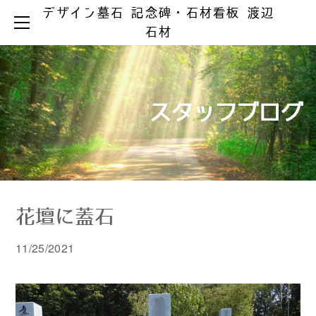
デザイン墓石 記念碑・石材看板 渡辺
HOME
石材
お墓ができるまで
お墓のリフォーム
お墓の知識
お手入れとマナー
リフォーム事例集
墓じまい
スタッフブログ
製品ラインアップ
器具の取替え
納骨の仕方
デザイン墓石
文字の色入れ
会社案内
メジ補修・積替え
和型墓石
霊園情報
洋型・和洋型墓石
クリーニング
お問い合わせ
お問い合わせ（字彫り）
スタッフブログ
記念碑
外 柵
花壇に蓋石
彫刻・石材看板
墓 誌
11/25/2021