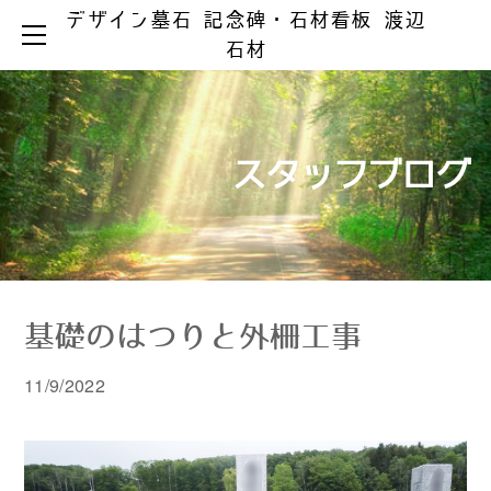
デザイン墓石 記念碑・石材看板 渡辺
HOME
石材
お墓ができるまで
お墓のリフォーム
お墓の知識
お手入れとマナー
リフォーム事例集
墓じまい
スタッフブログ
製品ラインアップ
器具の取替え
納骨の仕方
デザイン墓石
文字の色入れ
会社案内
メジ補修・積替え
和型墓石
霊園情報
洋型・和洋型墓石
クリーニング
お問い合わせ
お問い合わせ（字彫り）
スタッフブログ
記念碑
外 柵
基礎のはつりと外柵工事
彫刻・石材看板
墓 誌
11/9/2022