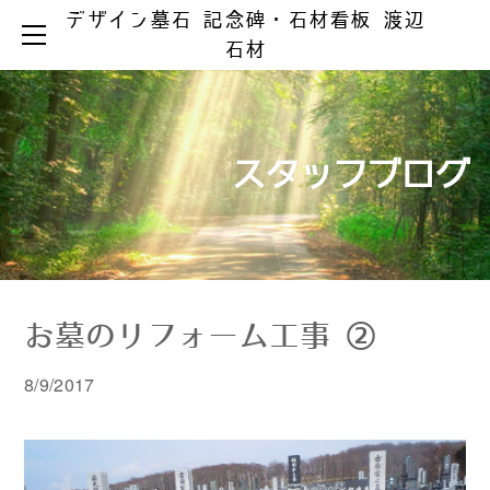
デザイン墓石 記念碑・石材看板 渡辺
HOME
石材
お墓ができるまで
お墓のリフォーム
お墓の知識
お手入れとマナー
リフォーム事例集
墓じまい
スタッフブログ
製品ラインアップ
器具の取替え
納骨の仕方
デザイン墓石
文字の色入れ
会社案内
メジ補修・積替え
和型墓石
霊園情報
洋型・和洋型墓石
クリーニング
お問い合わせ
お問い合わせ（字彫り）
スタッフブログ
記念碑
外 柵
お墓のリフォーム工事 ②
彫刻・石材看板
墓 誌
8/9/2017