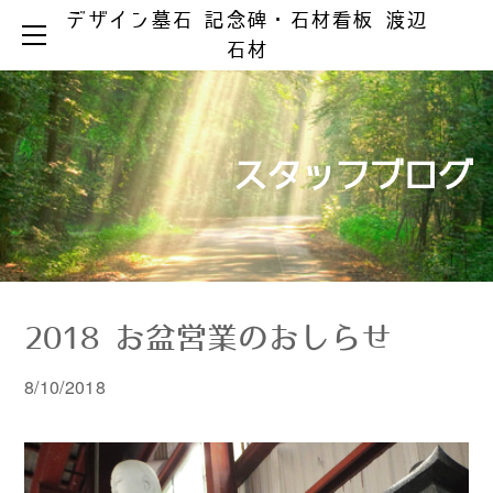
デザイン墓石 記念碑・石材看板 渡辺
HOME
石材
お墓ができるまで
お墓のリフォーム
お墓の知識
お手入れとマナー
リフォーム事例集
墓じまい
スタッフブログ
製品ラインアップ
器具の取替え
納骨の仕方
デザイン墓石
文字の色入れ
会社案内
メジ補修・積替え
和型墓石
霊園情報
洋型・和洋型墓石
クリーニング
お問い合わせ
お問い合わせ（字彫り）
スタッフブログ
記念碑
外 柵
2018 お盆営業のおしらせ
彫刻・石材看板
墓 誌
8/10/2018