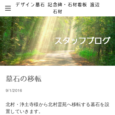
デザイン墓石 記念碑・石材看板 渡辺
HOME
石材
お墓ができるまで
お墓のリフォーム
お墓の知識
お手入れとマナー
リフォーム事例集
墓じまい
スタッフブログ
製品ラインアップ
器具の取替え
納骨の仕方
デザイン墓石
文字の色入れ
会社案内
メジ補修・積替え
和型墓石
霊園情報
洋型・和洋型墓石
クリーニング
お問い合わせ
お問い合わせ（字彫り）
スタッフブログ
記念碑
外 柵
墓石の移転
彫刻・石材看板
墓 誌
9/1/2016
北村・浄土寺様から北村霊苑へ移転する墓石を設
置していきます。