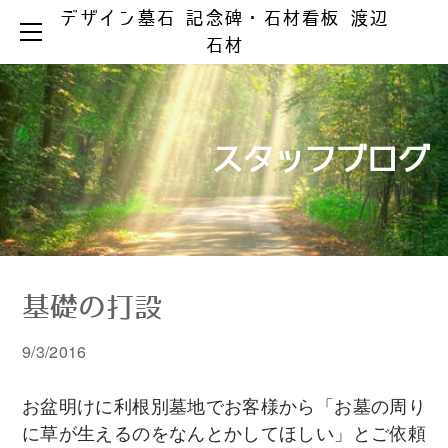
デザイン墓石 記念碑・石材看板 渡辺
HOME
石材
お墓ができるまで
お墓のリフォーム
お墓の知識
お手入れとマナー
リフォーム事例集
墓じまい
スタッフブログ
製品ラインアップ
器具の取替え
納骨の仕方
デザイン墓石
文字の色入れ
会社案内
メジ補修・積替え
和型墓石
霊園情報
洋型・和洋型墓石
クリーニング
お問い合わせ
お問い合わせ（字彫り）
スタッフブログ
記念碑
外 柵
基礎の打設
彫刻・石材看板
墓 誌
9/3/2016
お盆明けに利根別墓地でお客様から「お墓の周り
に草が生えるのをなんとかしてほしい」とご依頼