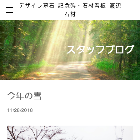
デザイン墓石 記念碑・石材看板 渡辺
HOME
石材
お墓ができるまで
お墓のリフォーム
お墓の知識
お手入れとマナー
リフォーム事例集
墓じまい
スタッフブログ
製品ラインアップ
器具の取替え
納骨の仕方
デザイン墓石
文字の色入れ
会社案内
メジ補修・積替え
和型墓石
霊園情報
洋型・和洋型墓石
クリーニング
お問い合わせ
お問い合わせ（字彫り）
スタッフブログ
記念碑
外 柵
今年の雪
彫刻・石材看板
墓 誌
11/28/2018