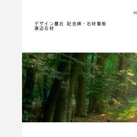
デザイン墓石 記念碑・石材看板
渡辺石材