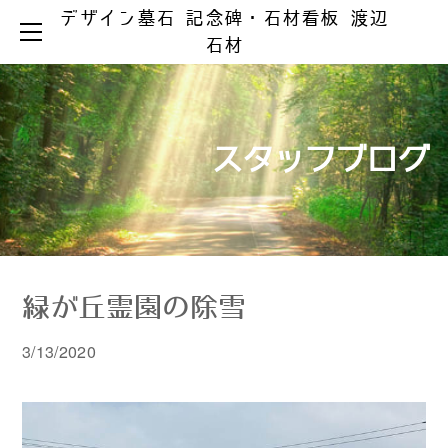
デザイン墓石 記念碑・石材看板 渡辺
HOME
石材
お墓ができるまで
お墓のリフォーム
お墓の知識
お手入れとマナー
リフォーム事例集
墓じまい
スタッフブログ
製品ラインアップ
器具の取替え
納骨の仕方
デザイン墓石
文字の色入れ
会社案内
メジ補修・積替え
和型墓石
霊園情報
洋型・和洋型墓石
クリーニング
お問い合わせ
お問い合わせ（字彫り）
スタッフブログ
記念碑
外 柵
緑が丘霊園の除雪
彫刻・石材看板
墓 誌
3/13/2020