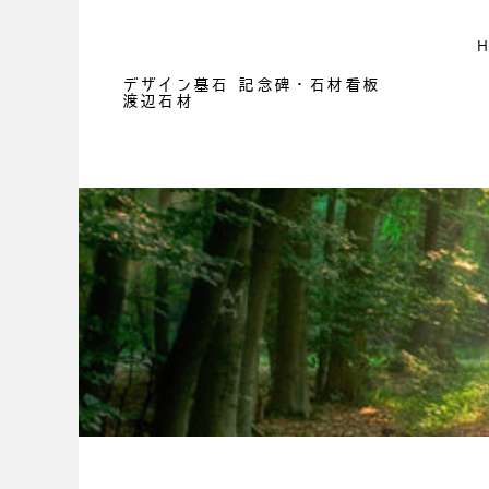
デザイン墓石 記念碑・石材看板
渡辺石材