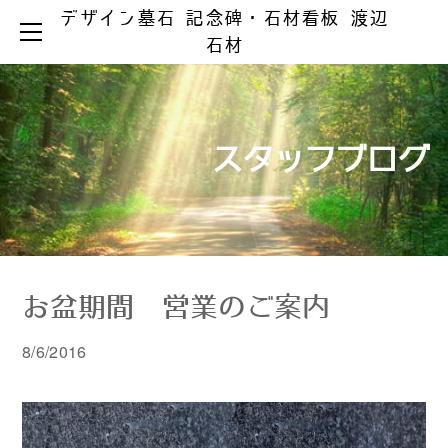
デザイン墓石 記念碑・石材看板 渡辺
HOME
石材
お墓ができるまで
お墓のリフォーム
お墓の知識
お手入れとマナー
リフォーム事例集
墓じまい
スタッフブログ
製品ラインアップ
器具の取替え
納骨の仕方
デザイン墓石
文字の色入れ
会社案内
メジ補修・積替え
和型墓石
霊園情報
洋型・和洋型墓石
クリーニング
お問い合わせ
お問い合わせ（字彫り）
スタッフブログ
記念碑
外 柵
お盆期間 営業のご案内
彫刻・石材看板
墓 誌
8/6/2016