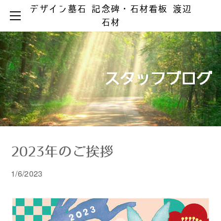
デザイン墓石 記念碑・石材看板 渡辺
HOME
石材
お墓ができるまで
お墓のリフォーム
お墓の知識
お手入れとマナー
リフォーム事例集
墓じまい
スタッフブログ
製品ラインアップ
器具の取替え
納骨の仕方
デザイン墓石
文字の色入れ
会社案内
メジ補修・積替え
和型墓石
霊園情報
洋型・和洋型墓石
クリーニング
お問い合わせ
お問い合わせ（字彫り）
スタッフブログ
記念碑
外 柵
2023年のご挨拶
彫刻・石材看板
墓 誌
1/6/2023