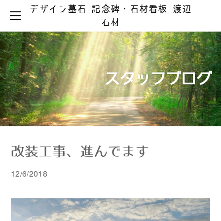
デザイン墓石 記念碑・石材看板 渡辺
HOME
石材
お墓ができるまで
お墓のリフォーム
お墓の知識
お手入れとマナー
リフォーム事例集
墓じまい
スタッフブログ
製品ラインアップ
器具の取替え
納骨の仕方
デザイン墓石
文字の色入れ
会社案内
メジ補修・積替え
和型墓石
霊園情報
洋型・和洋型墓石
クリーニング
お問い合わせ
お問い合わせ（字彫り）
スタッフブログ
記念碑
外 柵
改装工事、進んでます
彫刻・石材看板
墓 誌
12/6/2018