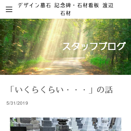
デザイン墓石 記念碑・石材看板 渡辺
HOME
石材
お墓ができるまで
お墓のリフォーム
お墓の知識
お手入れとマナー
リフォーム事例集
墓じまい
スタッフブログ
製品ラインアップ
器具の取替え
納骨の仕方
デザイン墓石
文字の色入れ
会社案内
メジ補修・積替え
和型墓石
霊園情報
洋型・和洋型墓石
クリーニング
お問い合わせ
お問い合わせ（字彫り）
スタッフブログ
記念碑
外 柵
「いくらくらい・・・」の話
彫刻・石材看板
墓 誌
5/31/2019