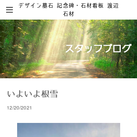
デザイン墓石 記念碑・石材看板 渡辺
HOME
石材
お墓ができるまで
お墓のリフォーム
お墓の知識
お手入れとマナー
リフォーム事例集
墓じまい
スタッフブログ
製品ラインアップ
器具の取替え
納骨の仕方
デザイン墓石
文字の色入れ
会社案内
メジ補修・積替え
和型墓石
霊園情報
洋型・和洋型墓石
クリーニング
お問い合わせ
お問い合わせ（字彫り）
スタッフブログ
記念碑
外 柵
いよいよ根雪
彫刻・石材看板
墓 誌
12/20/2021