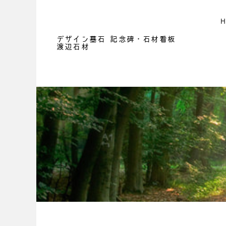
デザイン墓石 記念碑・石材看板
渡辺石材