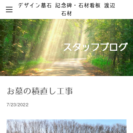
デザイン墓石 記念碑・石材看板 渡辺
HOME
石材
お墓ができるまで
お墓のリフォーム
お墓の知識
お手入れとマナー
リフォーム事例集
墓じまい
スタッフブログ
製品ラインアップ
器具の取替え
納骨の仕方
デザイン墓石
文字の色入れ
会社案内
メジ補修・積替え
和型墓石
霊園情報
洋型・和洋型墓石
クリーニング
お問い合わせ
お問い合わせ（字彫り）
スタッフブログ
記念碑
外 柵
お墓の積直し工事
彫刻・石材看板
墓 誌
7/23/2022