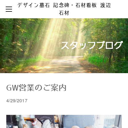
デザイン墓石 記念碑・石材看板 渡辺
HOME
石材
お墓ができるまで
お墓のリフォーム
お墓の知識
お手入れとマナー
リフォーム事例集
墓じまい
スタッフブログ
製品ラインアップ
器具の取替え
納骨の仕方
デザイン墓石
文字の色入れ
会社案内
メジ補修・積替え
和型墓石
霊園情報
洋型・和洋型墓石
クリーニング
お問い合わせ
お問い合わせ（字彫り）
スタッフブログ
記念碑
外 柵
GW営業のご案内
彫刻・石材看板
墓 誌
4/29/2017